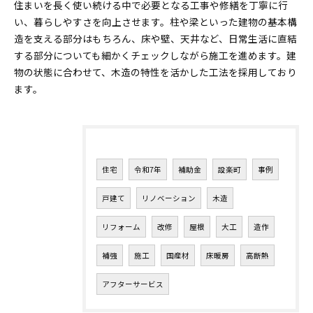
住まいを長く使い続ける中で必要となる工事や修繕を丁寧に行
い、暮らしやすさを向上させます。柱や梁といった建物の基本構
造を支える部分はもちろん、床や壁、天井など、日常生活に直結
する部分についても細かくチェックしながら施工を進めます。建
物の状態に合わせて、木造の特性を活かした工法を採用しており
ます。
タグ
Tags
住宅
令和7年
補助金
設楽町
事例
戸建て
リノベーション
木造
リフォーム
改修
屋根
大工
造作
補強
施工
国産材
床暖房
高断熱
アフターサービス