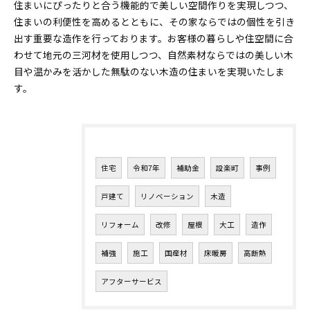
住まいにぴったりと合う機能的で美しい空間作りを実現しつつ、
住まいの利便性を高めるとともに、その家ならではの個性を引き
出す重要な造作を行っております。お客様の暮らしや住空間に合
わせて地元の三河材を使用しつつ、自然素材ならではの美しい木
目や温かみを活かした無駄のない木造の住まいを実現いたしま
す。
タグ
Tags
住宅
令和7年
補助金
設楽町
事例
戸建て
リノベーション
木造
リフォーム
改修
屋根
大工
造作
補強
施工
国産材
床暖房
高断熱
アフターサービス