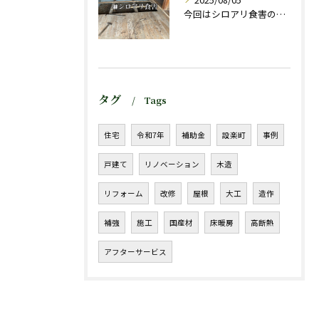
今回はシロアリ食害のお宅の
タグ
Tags
住宅
令和7年
補助金
設楽町
事例
戸建て
リノベーション
木造
リフォーム
改修
屋根
大工
造作
補強
施工
国産材
床暖房
高断熱
アフターサービス