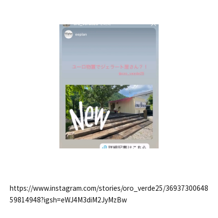
https://www.instagram.com/stories/oro_verde25/36937300648
59814948?igsh=eWJ4M3diM2JyMzBw