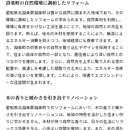
設楽町の自然環境に調和したリフォーム
愛知県北設楽郡設楽町は豊かな自然に囲まれた地域であり、その
環境に調和したリフォームが求められます。自然素材を利用し、
環境に負荷をかけない工法を選ぶことで、地域の自然との共生を
図ります。例えば、地元の木材を使用することにより、輸送によ
るエネルギー消費を抑えつつ、地域経済にも貢献できます。ま
た、設楽町の四季折々の自然を取り込むデザインを採用すること
で、住まい自体が自然の一部となり、居住者により深い自然との
つながりを提供します。さらに、自然光を上手に取り入れる窓の
配置や、風通しを考慮した間取りの工夫により、エネルギー効率
の高い住まいを実現します。これにより、快適でエコフレンドリ
ーな住空間が生まれます。
木の香りと暖かさを引き出すリノベーション
愛知県北設楽郡設楽町でのリフォームにおいて、木の香りと暖か
さを引き出すリノベーションは、地域の特色を活かした住まい作
りに欠かせません。木材が持つ自然な香りは、日々の生活にリラ
ックス効果を与え、心地よい空間を提供します。また、木の温か