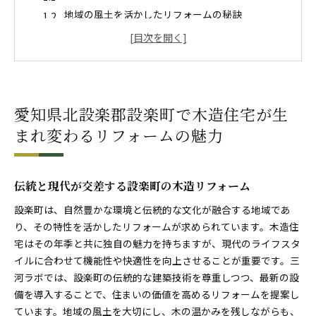
地域の風土を活かしたリフォームの秘訣
木造住宅の歴史を守りながら新しい価値を創造
設楽町ならではの自然素材を活用したリノベーシ
ョン
地域密着型のリフォームで安心感を提供
愛知県北設楽郡設楽町で木造住宅が生
設楽町のリフォーム事例から学ぶ成功のポイント
三河ラボが提案する設楽町での木造リフォームで暮ら
まれ変わるリフォームの魅力
しを豊かに
三河ラボのリフォームがもたらす生活の変化
伝統と現代が交差する設楽町の木造リフォーム
設楽町の木造住宅に適したリフォーム技術
暮らしを豊かにするリフォームの選択肢
設楽町は、自然豊かな環境と伝統的な文化が融合する地域であ
三河ラボの実績に基づく安心のリフォーム
り、その特性を活かしたリフォームが求められています。木造住
宅はその年季と共に独自の魅力を持ちますが、現代のライフスタ
設楽町でのリフォーム成功事例とヒント
イルに合わせて機能性や快適性を向上させることが重要です。三
地域と共生するリフォームの未来
河ラボでは、設楽町の伝統的な建築技術を尊重しつつ、最新の設
家族の変化に対応する設楽町の木造住宅リフォームで
備を導入することで、住まいの価値を高めるリフォームを提案し
安心感を再発見
ています。地域の風土を大切にし、木の温かみを残しながらも、