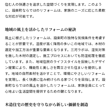
家族構成の変化に対応するリフォームプラン
住む人の快適さを追求した空間づくりを実現します。このよう
設楽町での家族のための安心リフォーム
に、設楽町ならではのリフォームは、家族のニーズに応じた柔軟
子育て世代に最適なリフォームの提案
な対応が可能です。
高齢化に伴うバリアフリーリフォームの重要性
地域の風土を活かしたリフォームの秘訣
家族の健康を考えた木造リフォームの工夫
地域社会と連携した持続可能な住まい造り
風土に根ざしたリフォームは、設楽町の独特な気候条件を考慮す
ることが肝要です。湿度が高く降雨の多いこの地域では、木材の
木の温かみを活かした愛知県北設楽郡設楽町でのリフ
選定や加工方法が重要な要素となります。三河ラボは、湿気対策
ォームの新常識
を施した木材の選定し、施工プロセスにおいても防湿処理を徹底
木材の特性を活かした快適な住まい作り
しています。また、地域住民のライフスタイルを反映したデザイ
設楽町の自然環境に調和したリフォーム
ン提案により、機能性と美しさを両立させた住まいを提供しま
木の香りと暖かさを引き出すリノベーション
す。地域の自然素材を活かすことで、環境にやさしいリフォーム
地域資源を活用したエコフレンドリーな工事
を実現し、長く快適に住み続けられる家づくりを目指します。設
設楽町ならではの木造住宅リフォーム術
楽町ならではの風土を活かしたリフォームは、家族全員にとって
心地よい生活空間を提供するための鍵となります。
木の温もりが感じられるリフォームの魅力
設楽町の木造住宅で実現する現代ライフスタイルに合
木造住宅の歴史を守りながら新しい価値を創造
ったリフォーム
現代的なデザインを取り入れたリフォーム