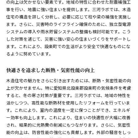
の向上は欠かせない要素です。地域の特性に合わせた耐震補強工
事を行い、地震に強い住まいを提供します。三河ラボでは、木造
住宅の構造を詳しく分析し、必要に応じて柱や梁の補強を実施し
ます。さらに、災害時のライフライン確保のために、独立型電源
システムの導入や雨水貯留システムの整備も検討可能です。こう
した対策を通じて、災害に強い安心の住まいづくりをサポートし
ます。これにより、設楽町での生活がより安全で快適なものにな
るように努めています。
快適さを追求した断熱・気密性能の向上
木造住宅の魅力をさらに引き出すためには、断熱・気密性能の向
上が欠かせません。特に愛知県北設楽郡設楽町の気候条件を考慮
すると、冬の寒さ対策が重要です。三河ラボでは、地域の特性を
活かしつつ、高性能な断熱材を使用したリフォームを行っていま
す。これにより、室内の温度を一定に保つことができ、エネルギ
ー効率も向上します。これにより、住まいの快適性が大幅に改善
され、結果的に光熱費の削減にもつながります。さらに、気密性
能の向上は、防音性能の強化にも貢献します。外部の騒音をしっ