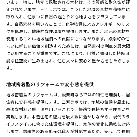
います。特に、地元で採取される木材は、その質感と耐久性が評
設楽町での防災に強い木造住宅の実現
価されています。三河ラボでは、こうした地域の素材を積極的に
快適さを追求した断熱・気密性能の向上
取り入れ、住まいに自然の温もりと心地よさをプラスしていま
防音対策を施した静かな住環境の提供
す。自然素材を用いることで、化学物質によるアレルギーのリス
クを低減し、健康的な住環境を提供します。また、地元の素材を
住まいの健康を考慮した空気環境の改善
使用することは地域経済への貢献にもつながります。設楽町の住
安心の保証制度でリフォーム後も安心
まいに新しい価値を創造するためには、自然素材の利点を最大限
設楽町で実感する木造住宅リフォームの価値、三河ラ
に活用することが重要です。これにより、自然と調和した持続可
ボの提案
能な住空間が生み出され、住む人々に安心と豊かさをもたらしま
リフォームを通じて得られる新しい暮らしの価値
す。
設楽町で実現する地域に根ざしたリフォーム
三河ラボが掲げるリフォームのビジョン
地域密着型のリフォームで安心感を提供
設楽町でのリフォーム事例に学ぶ価値の多様性
地域密着型のリフォームは、設楽町ならではの特性を理解し、居
未来志向のリフォームがもたらす持続可能な価値
住者に安心感を提供します。三河ラボでは、地域の気候や風土に
最適な材料と施工法を用いることで、快適で長持ちする住まいを
実現します。木造住宅の魅力を最大限に活かしながら、現代のラ
イフスタイルに合った住環境を提供し、家族の変化に柔軟に対応
します。信頼性のある地元の職人が対応するため、安心して長期