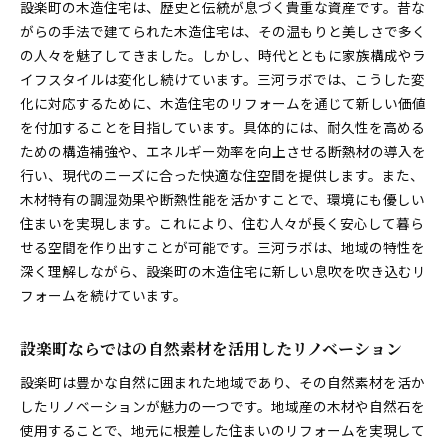
設楽町の木造住宅は、歴史と伝統が息づく貴重な資産です。昔な
テクノロジーと木造住宅の融合
がらの手法で建てられた木造住宅は、その温もりと美しさで多く
の人々を魅了してきました。しかし、時代とともに家族構成やラ
設楽町でのスマートホーム化の実現
イフスタイルは変化し続けています。三河ラボでは、こうした変
プライバシーと開放感を両立する空間設計
化に対応するために、木造住宅のリフォームを通じて新しい価値
家事動線を考慮した効率的な間取り変更
を付加することを目指しています。具体的には、耐久性を高める
ライフステージに応じた柔軟なリフォーム
ための構造補強や、エネルギー効率を向上させる断熱材の導入を
設楽町で見つける木造住宅の新しい価値、三河ラボの
行い、現代のニーズに合った快適な住空間を提供します。また、
リフォームとは
木材特有の調湿効果や断熱性能を活かすことで、環境にも優しい
三河ラボ独自のリフォーム哲学
住まいを実現します。これにより、住む人々が長く安心して暮ら
せる空間を作り出すことが可能です。三河ラボは、地域の特性を
設楽町でのリフォームがもたらす価値の革新
深く理解しながら、設楽町の木造住宅に新しい息吹を吹き込むリ
環境に優しい持続可能なリフォームの目指すもの
フォームを続けています。
地域社会と共に育む木造住宅の未来
リフォーム後の生活を支えるアフターケア
設楽町ならではの自然素材を活用したリノベーション
設楽町でのリフォーム体験とその付加価値
設楽町は豊かな自然に囲まれた地域であり、その自然素材を活か
愛知県北設楽郡設楽町の木造リフォームで家族が安心
したリノベーションが魅力の一つです。地域産の木材や自然石を
して暮らせる住まいへ
使用することで、地元に根差した住まいのリフォームを実現して
家族の安全を守るリフォームの要点