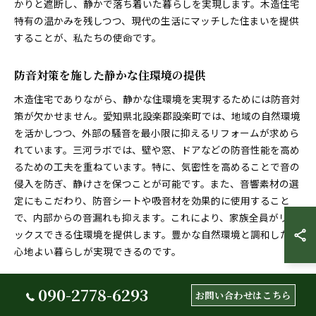
かりと遮断し、静かで落ち着いた暮らしを実現します。木造住宅
特有の温かみを残しつつ、現代の生活にマッチした住まいを提供
することが、私たちの使命です。
防音対策を施した静かな住環境の提供
木造住宅でありながら、静かな住環境を実現するためには防音対
策が欠かせません。愛知県北設楽郡設楽町では、地域の自然環境
を活かしつつ、外部の騒音を最小限に抑えるリフォームが求めら
れています。三河ラボでは、壁や窓、ドアなどの防音性能を高め
るための工夫を重ねています。特に、気密性を高めることで音の
侵入を防ぎ、静けさを保つことが可能です。また、音響素材の選
定にもこだわり、防音シートや吸音材を効果的に使用すること
で、内部からの音漏れも抑えます。これにより、家族全員がリラ
ックスできる住環境を提供します。豊かな自然環境と調和した、
心地よい暮らしが実現できるのです。
住まいの健康を考慮した空気環境の改善
090-2778-6293
お問い合わせはこちら
愛知県北設楽郡設楽町の木造住宅にお住まいの皆様、リフォーム