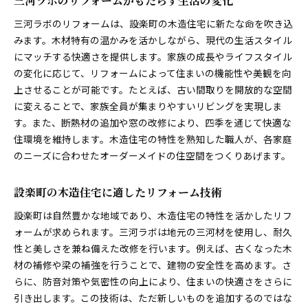
三河ラボのリフォームがもたらす生活の変化
三河ラボのリフォームは、設楽町の木造住宅に新たな命を吹き込
みます。木材特有の温かみを活かしながら、現代の生活スタイル
にマッチする快適さを提供します。家族の成長やライフスタイル
の変化に応じて、リフォームによって住まいの機能性や美観を向
上させることが可能です。たとえば、古い間取りを開放的な空間
に変えることで、家族全員が集まりやすいリビングを実現しま
す。また、断熱材の追加や窓の改修により、四季を通じて快適な
住環境を維持します。木造住宅の特性を熟知した職人が、各家庭
のニーズに合わせたオーダーメイドの住空間をつくりあげます。
設楽町の木造住宅に適したリフォーム技術
設楽町は自然豊かな地域であり、木造住宅の特性を活かしたリフ
ォームが求められます。三河ラボは地元の三河材を使用し、耐久
性と美しさを兼ね備えた改修を行います。例えば、古くなった木
材の補修や梁の補強を行うことで、建物の安全性を高めます。さ
らに、防音対策や気密性の向上により、住まいの快適さをさらに
引き出します。この技術は、ただ新しいものを追加するのではな