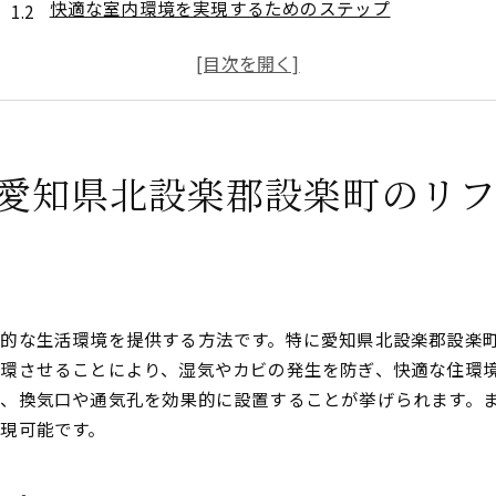
快適な室内環境を実現するためのステップ
自然換気システムの設置事例
リフォームにおける自然換気の重要性
地元の気候に合わせた最適な換気プラン
健康維持に役立つ換気技術
愛知県北設楽郡設楽町のリフ
三河材を活用した温もりあるリフォームで家族の生活を豊か
三河材の特性とその魅力
木材を使ったリフォームのメリット
家族が安心して暮らせる住空間作り
三河材を使った施工例のご紹介
的な生活環境を提供する方法です。特に愛知県北設楽郡設楽
自然素材による温かみあるデザイン
環させることにより、湿気やカビの発生を防ぎ、快適な住環
住まいに風合いを持たせる木材選び
、換気口や通気孔を効果的に設置することが挙げられます。
リフォームで実現する自然素材と快適性の融合
現可能です。
自然素材を取り入れた新しいライフスタイル
快適で機能的な住まい作りのポイント