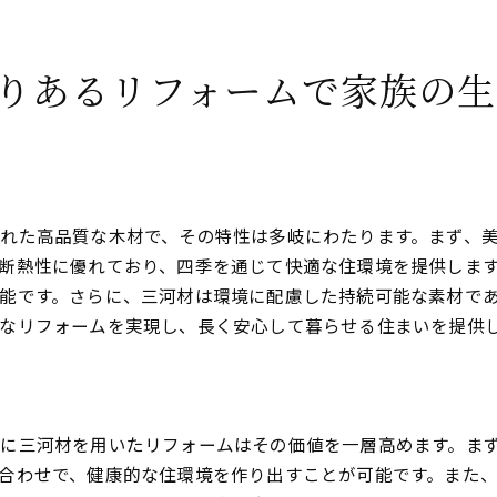
地元の素材を活用した施工事例
環境に優しいリフォームの実践
りあるリフォームで家族の生
地域社会と共に作る理想の住まい
自然換気と三河材で作る快適な住空間の実現
自然換気と木材の相乗効果
快適な住まいを実現するための素材選び
れた高品質な木材で、その特性は多岐にわたります。まず、
自然派リフォームで実現する居住空間
断熱性に優れており、四季を通じて快適な住環境を提供しま
三河材を使った自然換気システムの導入法
能です。さらに、三河材は環境に配慮した持続可能な素材で
温もりある空間を提供するデザインアイデア
なリフォームを実現し、長く安心して暮らせる住まいを提供
自然を取り入れた暮らしの提案
に三河材を用いたリフォームはその価値を一層高めます。ま
合わせで、健康的な住環境を作り出すことが可能です。また