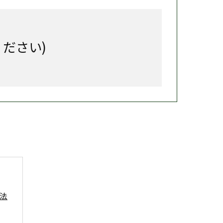
ください)
法