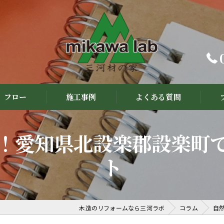
フロー
施工事例
よくある質問
！愛知県北設楽郡設楽町
ト
木造のリフォームなら三河ラボ
コラム
自