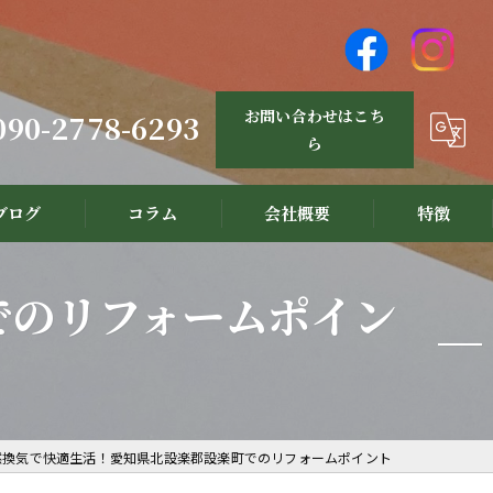
お問い合わせはこち
090-2778-6293
ら
ブログ
コラム
会社概要
特徴
設計
でのリフォームポイン
リノベーション
新築
注文住宅
然換気で快適生活！愛知県北設楽郡設楽町でのリフォームポイント
三河材