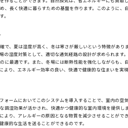
を作ることができます。自然換気は、省エネルギーにも貢献
リフォームで換気効率を最大化する方法
め、長く快適に暮らすための基盤を作ります。このように、
換気システムの選び方と設置手順
す。
戸建て住宅における換気の重要性
快適な空間を実現するための換気設計
ン
自然換気を取り入れたリフォームがもたらす住まいの価値向
確で、夏は湿度が高く、冬は寒さが厳しいという特徴があり
住まいの資産価値を高めるリフォーム
場の湿度対策として、適切な通気経路の設計が求められます
自然換気がもたらす健康的な生活空間
のに最適です。また、冬場には断熱性能を強化しながらも、
居住性を向上させるリフォームの工夫
により、エネルギー効率の良い、快適で健康的な住まいを実
自然換気の導入で得られる長期的メリット
周辺環境と調和した住まい作り
価値ある住空間を実現するためのポイント
フォームにおいてこのシステムを導入することで、室内の空
地元素材を使った愛知県北設楽郡設楽町の理想的なリフォー
な調湿効果が活かされ、快適かつ健康的な室内環境を提供し
地元産材の選び方とその利点
により、アレルギーの原因となる物質を減少させることがで
地域の特性を活かした建築デザイン
健康的な生活を送ることができるのです。
持続可能なリフォームを目指して