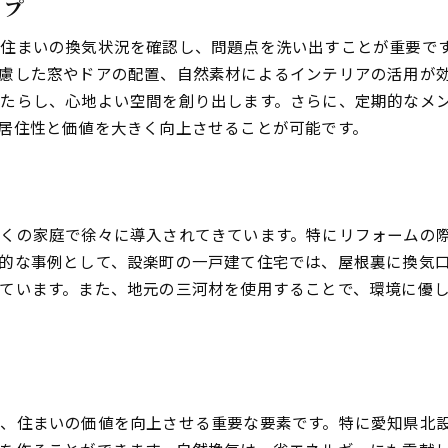
ップ
自然素材の選び方とその効果
住まいの換気状況を確認し、問題点を洗い出すことが重要で
リフォーム計画における自然素材の活かし方
慮した窓やドアの配置、自然素材によるインテリアの活用が
持続可能な暮らしをサポートするリフォーム
たらし、心地よい空間を創り出します。さらに、定期的なメ
自然素材を使った心地よい空間作り
居住性と価値を大きく向上させることが可能です。
愛知県北設楽郡設楽町でのリフォーム成功の秘訣とは
地元の特性を活かしたリフォーム計画
成功事例から学ぶポイント
くの家庭で徐々に導入されてきています。特にリフォームの
リフォームプロジェクトの進め方
的な事例として、設楽町の一戸建て住宅では、屋根裏に換気
顧客満足度を高めるためのコミュニケーション
ています。また、地元の三河材を使用することで、環境に優
地域の文化を反映した住まい作り
プロの視点から見るリフォームのコツ
リフォームで室内空気の質を高める自然換気の導入法
空気質改善による健康的な住まい
、住まいの価値を向上させる重要な要素です。特に愛知県北
最新の自然換気システムの特徴