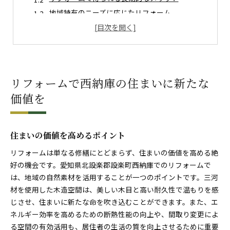
地域特有のニーズに応じたリフォーム
リフォーム成功のための準備と計画
プロの視点から見たリフォームの重要性
西納庫での事例を基にしたリフォーム戦略
設楽町で叶える理想のリフォームプラン
リフォームで西納庫の住まいに新たな
設楽町ならではのリフォームプランの特色
価値を
リフォームプランにおける顧客の声の活用
理想の住まいを実現するステップ
費用対効果を考えたプランニング
住まいの価値を高めるポイント
持続可能なリフォームの推進
リフォームは単なる修繕にとどまらず、住まいの価値を高める絶
設楽町の風土を生かしたデザインの提案
好の機会です。愛知県北設楽郡設楽町西納庫でのリフォームで
地域素材を活用した設楽町のリフォーム事例
は、地域の自然素材を活用することが一つのポイントです。三河
地元の素材が持つ魅力とその活用法
材を使用した木造空間は、美しい木目と高い耐久性で温もりを感
設楽町の自然素材を生かした施工例
じさせ、住まいに新たな命を吹き込むことができます。また、エ
地材地消を進めるリフォームの利点
ネルギー効率を高めるための断熱性能の向上や、間取り変更によ
る空間の有効活用も、居住者の生活の質を向上させるために重要
地域特色を反映したデザイン事例