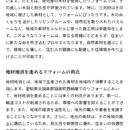
います。たとえば、地元産の木材を使用したリフォームでは、そ
の美しい木目と耐久性が評価されています。特に、三河材はその
地域に根ざした素材として、リフォームにぴったりです。木のぬ
くもりを活かしたリビングルームや、自然石を取り入れたバスル
ームなど、地域の素材をふんだんに使った施工例は多数存在しま
す。このようなリフォームは、単なる修繕にとどまらず、住まい
に新たな命を吹き込むプロセスとなります。自然素材を選ぶこと
で、環境にも優しく、住む人の健康にも配慮した住環境を作り上
げることが可能です。
地材地消を進めるリフォームの利点
地材地消とは、地域で生産された素材を地域内で消費することを
指します。愛知県北設楽郡設楽町西納庫でのリフォームにおい
て、地材地消を進めることには多くの利点があります。第一に、
輸送コストが削減されるため、環境への影響を抑えることができ
ます。また、地域の経済を活性化し、地元の職人や業者を支援す
ることにもつながります。さらに、地元の素材は、その地域の風
土に適応しているため、耐久性や断熱性に優れ、住まいの快適性