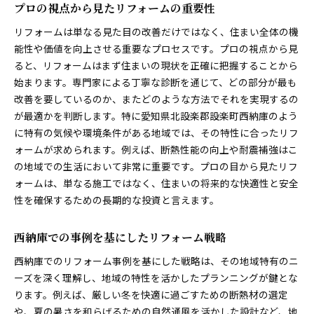
プロの視点から見たリフォームの重要性
設楽町に住む魅力を引き出すリフォーム
リフォームは単なる見た目の改善だけではなく、住まい全体の機
地元の特性を生かした豊かな住まい
能性や価値を向上させる重要なプロセスです。プロの視点から見
ライフスタイルに合わせたリフォームの提案
ると、リフォームはまず住まいの現状を正確に把握することから
地域コミュニティとの連携を考えた住まいづくり
始まります。専門家による丁寧な診断を通じて、どの部分が最も
住まいを通じて実現する地域への貢献
改善を要しているのか、またどのような方法でそれを実現するの
が最適かを判断します。特に愛知県北設楽郡設楽町西納庫のよう
に特有の気候や環境条件がある地域では、その特性に合ったリフ
ォームが求められます。例えば、断熱性能の向上や耐震補強はこ
の地域での生活において非常に重要です。プロの目から見たリフ
ォームは、単なる施工ではなく、住まいの将来的な快適性と安全
性を確保するための長期的な投資と言えます。
西納庫での事例を基にしたリフォーム戦略
西納庫でのリフォーム事例を基にした戦略は、その地域特有のニ
ーズを深く理解し、地域の特性を活かしたプランニングが鍵とな
ります。例えば、厳しい冬を快適に過ごすための断熱材の選定
や、夏の暑さを和らげるための自然通風を活かした設計など、地