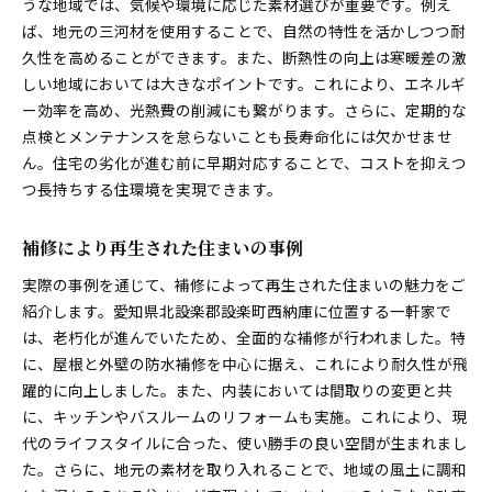
うな地域では、気候や環境に応じた素材選びが重要です。例え
ば、地元の三河材を使用することで、自然の特性を活かしつつ耐
久性を高めることができます。また、断熱性の向上は寒暖差の激
しい地域においては大きなポイントです。これにより、エネルギ
ー効率を高め、光熱費の削減にも繋がります。さらに、定期的な
点検とメンテナンスを怠らないことも長寿命化には欠かせませ
ん。住宅の劣化が進む前に早期対応することで、コストを抑えつ
つ長持ちする住環境を実現できます。
補修により再生された住まいの事例
実際の事例を通じて、補修によって再生された住まいの魅力をご
紹介します。愛知県北設楽郡設楽町西納庫に位置する一軒家で
は、老朽化が進んでいたため、全面的な補修が行われました。特
に、屋根と外壁の防水補修を中心に据え、これにより耐久性が飛
躍的に向上しました。また、内装においては間取りの変更と共
に、キッチンやバスルームのリフォームも実施。これにより、現
代のライフスタイルに合った、使い勝手の良い空間が生まれまし
た。さらに、地元の素材を取り入れることで、地域の風土に調和