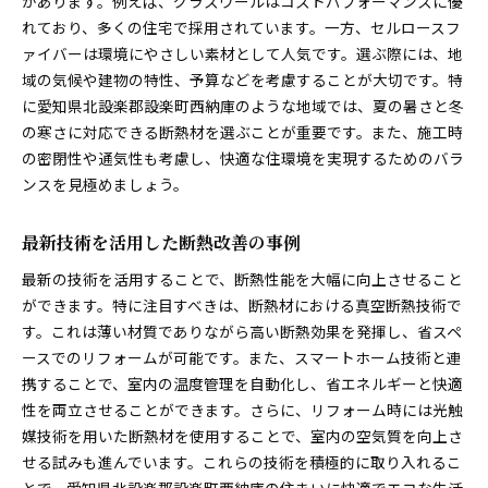
があります。例えば、グラスウールはコストパフォーマンスに優
れており、多くの住宅で採用されています。一方、セルロースフ
ァイバーは環境にやさしい素材として人気です。選ぶ際には、地
域の気候や建物の特性、予算などを考慮することが大切です。特
に愛知県北設楽郡設楽町西納庫のような地域では、夏の暑さと冬
の寒さに対応できる断熱材を選ぶことが重要です。また、施工時
の密閉性や通気性も考慮し、快適な住環境を実現するためのバラ
ンスを見極めましょう。
最新技術を活用した断熱改善の事例
最新の技術を活用することで、断熱性能を大幅に向上させること
ができます。特に注目すべきは、断熱材における真空断熱技術で
す。これは薄い材質でありながら高い断熱効果を発揮し、省スペ
ースでのリフォームが可能です。また、スマートホーム技術と連
携することで、室内の温度管理を自動化し、省エネルギーと快適
性を両立させることができます。さらに、リフォーム時には光触
媒技術を用いた断熱材を使用することで、室内の空気質を向上さ
せる試みも進んでいます。これらの技術を積極的に取り入れるこ
とで、愛知県北設楽郡設楽町西納庫の住まいに快適でエコな生活