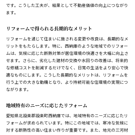
です。こうした工夫が、結果として不動産価値の向上につながり
素材の選択が住まいに与える影響
ます。
地元の素材を選ぶ際のポイント
間取り変更で快適さを増す設楽町のリフォーム
リフォームで得られる長期的なメリット
間取り変更で生活が変わる理由
リフォームを通じて住まいに施される変更や改良は、長期的なメ
リフォームで考慮すべき間取りのポイント
リットをもたらします。特に、西納庫のような地域でのリフォー
設楽町のニーズに合った間取り変更事例
ムは、気候に応じた断熱対策が居住環境の快適さを大幅に向上さ
快適な動線を確保するリフォーム
せます。さらに、劣化した建材の交換や水回りの改善は、将来的
間取り変更による空間活用の工夫
な修繕コストを削減するだけでなく、日常の生活をより安心で快
適なものにします。こうした長期的なメリットは、リフォームを
プロの視点から見る間取り変更のメリット
行う上での大きな動機となり、より持続可能な住環境の実現につ
断熱性能を向上させた設楽町のリフォーム実例
ながります。
断熱性能が住まいに与えるインパクト
寒さ対策を考慮した断熱リフォーム
地域特有のニーズに応じたリフォーム
快適な室内環境を実現するための工夫
愛知県北設楽郡設楽町西納庫では、地域特有のニーズに応じたリ
エコで経済的な断熱リフォームの提案
フォームが求められています。特にこの地域では、寒冷な気候に
断熱材選びのポイントと注意点
対する断熱性の高い住まい作りが重要です。また、地元の三河材
最新技術を活用した断熱改善の事例