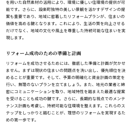
を用いた自然素材の活用により、環境に優しい住環境の提供が可
老朽化部分を補修して設楽町の住まいを再生
能です。さらに、設楽町独特の美しい景観を活かすデザインの提
老朽化のチェックポイントとその対応
案も重要であり、地域に密着したリフォームプランが、住まいの
価値を高める鍵となります。これにより、生活の質を向上させる
安全性を考慮した補修工事の進め方
だけでなく、地域の文化や風土を尊重した持続可能な住まいを実
長寿命化を図るための効果的な補修方法
現します。
補修により再生された住まいの事例
耐震性を強化する補修のポイント
リフォーム成功のための準備と計画
補修とリフォームを組み合わせた住まい再生
リフォームを成功させるためには、徹底した準備と計画が欠かせ
地元素材で彩る設楽町のリフォームの魅力
ません。まずは現状の住まいの問題点を洗い出し、優先順位を決
地元の素材を使ったデザインの魅力
めることが重要です。そして、予算の明確化と資金計画の策定を
素材選びが住まいに与える温かみ
行い、無理のないプランを立てましょう。また、地元の業者と綿
地元の風土を生かしたリフォーム事例
密にコミュニケーションを取り、地域特性を踏まえた最適な提案
自然素材の持つ健康的な効果
を受けることも成功の鍵です。さらに、長期的な視点でのメンテ
ナンス計画も考慮し、持続可能な住環境を整えます。これらのス
地素材を使用する際の注意点
テップをしっかりと踏むことが、理想のリフォームを実現するた
地域の文化を反映したリフォームの提案
めの第一歩です。
設楽町のリフォームで実現する豊かな暮らし
リフォームがもたらす生活の質の向上