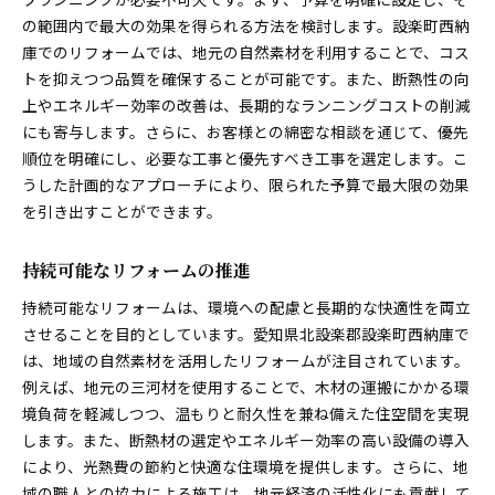
の範囲内で最大の効果を得られる方法を検討します。設楽町西納
庫でのリフォームでは、地元の自然素材を利用することで、コス
トを抑えつつ品質を確保することが可能です。また、断熱性の向
上やエネルギー効率の改善は、長期的なランニングコストの削減
にも寄与します。さらに、お客様との綿密な相談を通じて、優先
順位を明確にし、必要な工事と優先すべき工事を選定します。こ
うした計画的なアプローチにより、限られた予算で最大限の効果
を引き出すことができます。
持続可能なリフォームの推進
持続可能なリフォームは、環境への配慮と長期的な快適性を両立
させることを目的としています。愛知県北設楽郡設楽町西納庫で
は、地域の自然素材を活用したリフォームが注目されています。
例えば、地元の三河材を使用することで、木材の運搬にかかる環
境負荷を軽減しつつ、温もりと耐久性を兼ね備えた住空間を実現
します。また、断熱材の選定やエネルギー効率の高い設備の導入
により、光熱費の節約と快適な住環境を提供します。さらに、地
域の職人との協力による施工は、地元経済の活性化にも貢献して