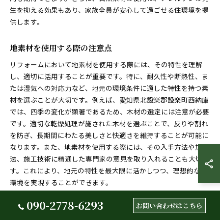
生を抑える効果もあり、家族全員が安心して過ごせる住環境を提
供します。
地素材を使用する際の注意点
リフォームにおいて地素材を使用する際には、その特性を理解
し、適切に活用することが重要です。特に、耐久性や断熱性、ま
たは湿気への対応力など、地元の環境条件に適した特性を持つ素
材を選ぶことが大切です。例えば、愛知県北設楽郡設楽町西納庫
では、四季の変化が顕著であるため、木材の選定には注意が必要
です。適切な乾燥処理が施された木材を選ぶことで、反りや割れ
を防ぎ、長期間にわたる美しさと快適さを維持することが可能に
なります。また、地素材を使用する際には、その入手方法や加工
法、施工技術に精通した専門家の意見を取り入れることも大切で
す。これにより、地元の特性を最大限に活かしつつ、理想的な住
環境を実現することができます。
090-2778-6293
お問い合わせはこちら
地域の文化を反映したリフォームの提案