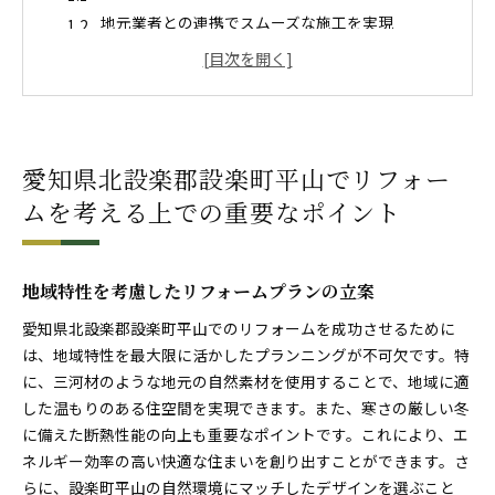
地元業者との連携でスムーズな施工を実現
設楽町平山の気候に合った素材選びのコツ
地域コミュニティに配慮したリフォームのメリッ
ト
住まいの将来価値を高めるリフォーム戦略
愛知県北設楽郡設楽町平山でリフォー
リフォーム前後の住環境評価の重要性
地元三河材を活かした温もりあるリフォームの魅力
ムを考える上での重要なポイント
三河材の特性とその活用方法
温もりを感じる空間づくりの実例
地域特性を考慮したリフォームプランの立案
三河材による断熱性能向上の秘訣
自然素材を用いたエコリフォームの利点
愛知県北設楽郡設楽町平山でのリフォームを成功させるために
は、地域特性を最大限に活かしたプランニングが不可欠です。特
美しい木目を活かしたデザイン事例
に、三河材のような地元の自然素材を使用することで、地域に適
地元産材を使ったコストパフォーマンスの高いリ
した温もりのある住空間を実現できます。また、寒さの厳しい冬
フォーム
に備えた断熱性能の向上も重要なポイントです。これにより、エ
リフォーム予算を賢く抑えるための具体的なステップ
ネルギー効率の高い快適な住まいを創り出すことができます。さ
初期費用を削減するためのプランニング
らに、設楽町平山の自然環境にマッチしたデザインを選ぶこと