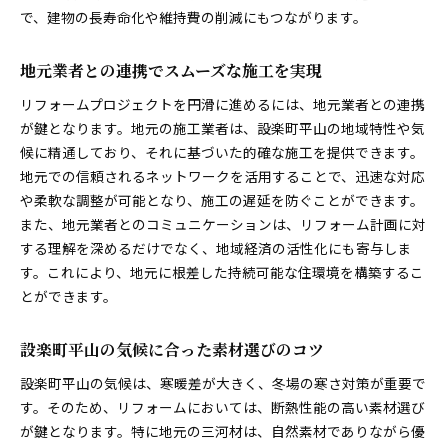
助成金や補助金を活用した費用削減法
で、建物の長寿命化や維持費の削減にもつながります。
DIYとプロの協力でコストを抑える方法
保証とアフターサポートの選び方
地元業者との連携でスムーズな施工を実現
費用対効果を最大化する資材選び
リフォームプロジェクトを円滑に進めるには、地元業者との連携
長期的な視点での投資効果を考える
が鍵となります。地元の施工業者は、設楽町平山の地域特性や気
候に精通しており、それに基づいた的確な施工を提供できます。
断熱性能を向上させて冬の寒さを軽減する方法
地元での信頼されるネットワークを活用することで、迅速な対応
断熱リフォームの基本とその効果
や柔軟な調整が可能となり、施工の遅延を防ぐことができます。
窓やドアの改修による省エネ効果
また、地元業者とのコミュニケーションは、リフォーム計画に対
断熱材の種類とその選び方
する理解を深めるだけでなく、地域経済の活性化にも寄与しま
内部と外部の断熱施工の違い
す。これにより、地元に根差した持続可能な住環境を構築するこ
ヒートブリッジをなくすための工夫
とができます。
暖房効率を高めるための設備導入
設楽町平山の気候に合った素材選びのコツ
設楽町平山でのリフォームでよくある質問とその解決
策
設楽町平山の気候は、寒暖差が大きく、冬場の寒さ対策が重要で
リフォームに必要な手続きと許可について
す。そのため、リフォームにおいては、断熱性能の高い素材選び
施工期間とその短縮方法
が鍵となります。特に地元の三河材は、自然素材でありながら優