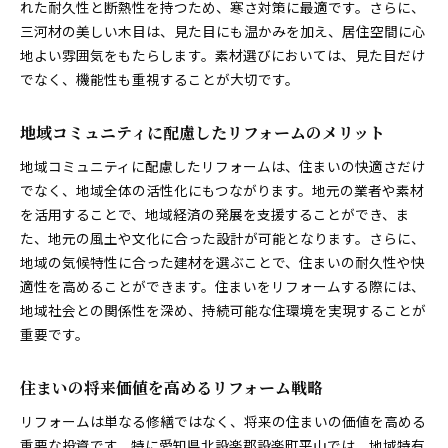
れた耐久性と断熱性を持つため、寒さ対策に最適です。さらに、
予算オーバーを防ぐための注意点
三河材の美しい木目は、見た目にも温かみを加え、居住空間に心
施工後のトラブル対応方法
地よい雰囲気をもたらします。素材選びにおいては、見た目だけ
リフォーム中の住まいの確保について
でなく、機能性も重視することが大切です。
成功するリフォームのための業者選び
間取り変更で生活の質を向上させる方法とは
地域コミュニティに配慮したリフォームのメリット
家族構成に応じた最適な間取りプラン
地域コミュニティに配慮したリフォームは、住まいの快適さだけ
動線を考慮した快適な空間作り
でなく、地域全体の活性化にもつながります。地元の業者や素材
収納スペースを増やす間取り変更の技
を活用することで、地域経済の発展を支援することができ、ま
開放感を生むオープンプランの利点
た、地元の風土や文化に合った設計が可能となります。さらに、
個室と共用スペースのバランスをとる
地域の気候特性に合った建材を選ぶことで、住まいの耐久性や快
適性を高めることができます。住まいをリフォームする際には、
将来のライフスタイル変化を見越した設計
地域社会との関係性を深め、持続可能な住環境を実現することが
老朽化部分を補修し安全性と快適性を確保する
重要です。
老朽化の原因とその対策方法
基礎や構造部分の補強工事の重要性
住まいの将来価値を高めるリフォーム戦略
水回りのリフォームで快適性を向上
リフォームは単なる修繕ではなく、将来の住まいの価値を高める
壁や床の補修による安全性の確保
重要な投資です。特に愛知県北設楽郡設楽町平山では、地域特有