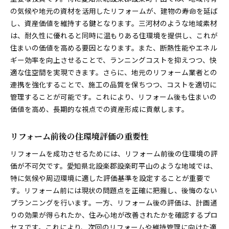
長持ちする素材選びのポイント
の気候や地元の資材を活用したリフォームが、建物の寿命を延ば
定期的なメンテナンスの重要性
し、資産価値を維持する鍵となります。三河材のような地域素材
地域気候に調和したリフォームで快適な住環境を実現
は、耐久性に優れると同時に温もりある住環境を提供し、これが
する
住まいの価値を高める要因となります。また、断熱性能やエネル
地域の気象条件を活かしたリフォームデザイン
ギー効率を向上させることで、ランニングコストを抑えつつ、快
適な住空間を実現できます。さらに、地元のリフォーム業者との
通風と採光を工夫した家づくり
連携を強化することで、施工の品質を保ちつつ、コストを適切に
熱中症対策に効果的なリフォームアイデア
管理することが可能です。これにより、リフォーム後も住まいの
雨や雪に強い屋根と外壁の選び方
価値を高め、長期的な視点での資産形成に貢献します。
季節に応じた快適温度を保つ工夫
環境に優しいエネルギーシステムの導入
リフォーム前後の住環境評価の重要性
リフォームを成功させるためには、リフォーム前後の住環境の評
価が不可欠です。愛知県北設楽郡設楽町平山のような地域では、
特に気候や周辺環境に適した評価基準を設定することが重要で
す。リフォーム前には現状の問題点を正確に把握し、後悔のない
プランニングを行います。一方、リフォーム後の評価は、計画通
りの効果が得られたか、住み心地が改善されたかを確認するプロ
セスです。これにより、次回のリフォームや維持管理に向けた適