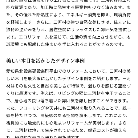
能な資源であり、加工時に発生する廃棄物も少なく済みます。ま
た、その優れた断熱性により、エネルギー消費を抑え、環境負荷
を軽減します。さらに、三河材の持つ自然な美しさは、住まいに
独特の温かみを与え、居住空間にリラックスした雰囲気を提供し
ます。エコリフォームを通じて、生活の質を向上させながら、地
球環境にも配慮した住まいを手に入れることができるのです。
美しい木目を活かしたデザイン事例
愛知県北設楽郡設楽町平山でのリフォームにおいて、三河材の美
しい木目を最大限に活かしたデザイン事例をご紹介します。三河
材はその耐久性と自然な美しさが特徴で、温もりを感じる空間づ
くりに最適です。例えば、リビングの壁に三河材を使用すること
で、居心地の良い落ち着いた雰囲気を醸し出すことができます。
また、フローリングや天井にも三河材を取り入れることで、統一
感を持たせつつ、高級感のある空間を演出します。これにより、
視覚的にも触覚的にも心地よいリフォームが実現します。さら
に、三河材は地元で生産されているため、輸送コストが抑えら
れ、経済的な面でも優れた選択肢です。