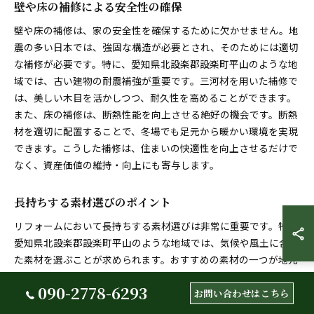
壁や床の補修による安全性の確保
壁や床の補修は、家の安全性を確保するために欠かせません。地
震の多い日本では、強固な構造が必要とされ、そのためには適切
な補修が必要です。特に、愛知県北設楽郡設楽町平山のような地
域では、古い建物の耐震補強が重要です。三河材を用いた補修で
は、美しい木目を活かしつつ、耐久性を高めることができます。
また、床の補修は、断熱性能を向上させる絶好の機会です。断熱
材を適切に配置することで、冬場でも足元から暖かい環境を実現
できます。こうした補修は、住まいの快適性を向上させるだけで
なく、資産価値の維持・向上にも寄与します。
長持ちする素材選びのポイント
リフォームにおいて長持ちする素材選びは非常に重要です。特に
愛知県北設楽郡設楽町平山のような地域では、気候や風土に合っ
た素材を選ぶことが求められます。おすすめの素材の一つが地元
の三河材です。この素材は耐久性があり、木目の美しさが特徴で
090-2778-6293
す。また、経年変化を楽しめることから、長期にわたり愛され続
お問い合わせはこちら
ける住まいを作り上げることができます。さらに、三河材を使用