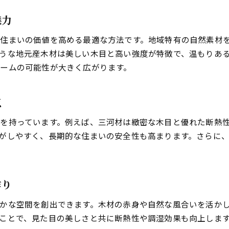
リフォーム業者との信頼関係の築き方
魅力
業者選びで失敗しないリフォームのコツ
住まいの価値を高める最適な方法です。地域特有の自然素材
実績や口コミで選ぶリフォーム会社
うな地元産木材は美しい木目と高い強度が特徴で、温もりあ
相談しやすい業者を探すポイント解説
ームの可能性が大きく広がります。
暮らしやすさを広げる改修の最前線情報
リフォームで広がる暮らしの新しい可能性
点
最新トレンドを取り入れたリフォーム事例
を持っています。例えば、三河材は緻密な木目と優れた断熱
住みやすさを追求するリフォームポイント
がしやすく、長期的な住まいの安全性も高まります。さらに
リフォームの進化で実現する快適な毎日
暮らしやすさ重視のリフォーム最新情報
リフォームの工夫で暮らしを豊かにする
作り
かな空間を創出できます。木材の赤身や自然な風合いを活か
ことで、見た目の美しさと共に断熱性や調湿効果も向上しま