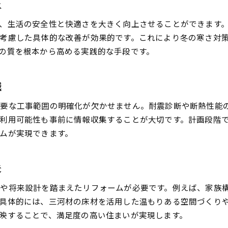
上
昔ながらの構造を活かすリフォーム方法
、生活の安全性と快適さを大きく向上させることができます
伝統建築の特性を引き出すリフォーム術
考慮した具体的な改善が効果的です。これにより冬の寒さ対
リフォームで守るべき伝統技法のポイント
の質を根本から高める実践的な手段です。
古民家リフォームに役立つアイデア集
伝統建築と現代技術の融合リフォーム
識
安心快適な暮らしを叶える改修の秘訣
リフォームで安心快適な暮らしを目指す
必要な工事範囲の明確化が欠かせません。耐震診断や断熱性能
利用可能性も事前に情報収集することが大切です。計画段階
快適な住まいを叶えるリフォーム設計
ムが実現できます。
安心して過ごせる改修の具体的ポイント
リフォームで健康的な住環境を実現する
夫
暮らしやすさを重視した改修のヒント
安全性を高めるリフォームの実践方法
や将来設計を踏まえたリフォームが必要です。例えば、家族
耐震と断熱性向上に役立つ実践術を解説
具体的には、三河材の床材を活用した温もりある空間づくり
映することで、満足度の高い住まいが実現します。
リフォームで耐震性を高める実践アイデア