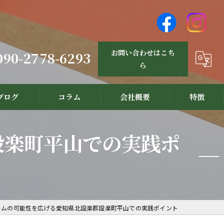
お問い合わせはこち
090-2778-6293
ら
ブログ
コラム
会社概要
特徴
設計
設楽町平山での実践ポ
リノベーション
新築
注文住宅
ームの可能性を広げる愛知県北設楽郡設楽町平山での実践ポイント
三河材