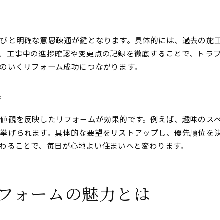
断熱性能向上に有効なリフォーム手法
耐震診断から始めるリフォーム計画のコツ
リフォームで快適な温度環境を実現する
びと明確な意思疎通が鍵となります。具体的には、過去の施
断熱材選びで失敗しないリフォーム方法
、工事中の進捗確認や変更点の記録を徹底することで、トラ
耐震と断熱の両立を図るリフォーム工夫
のいくリフォーム成功につながります。
補助金活用で賢く進めるリフォーム計画
リフォーム補助金の活用術と申請ポイント
術
補助金を活かしたコスト削減リフォーム
値観を反映したリフォームが効果的です。例えば、趣味のス
補助金対象リフォームの条件と留意点
挙げられます。具体的な要望をリストアップし、優先順位を
リフォーム費用を抑える補助金情報
わることで、毎日が心地よい住まいへと変わります。
賢く進める補助金付きリフォーム計画
補助金制度を使ったリフォーム成功事例
信頼できる業者選びのチェックポイント
フォームの魅力とは
リフォーム業者選びで重視すべき要素
信頼できる業者を見極める判断基準