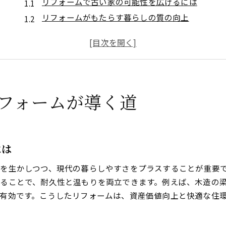
リフォームで古い家の可能性を広げるには
リフォームがもたらす暮らしの質の向上
リフォーム計画前に押さえたい基本知識
理想の住まいへリフォームで近づく工夫
リフォームの失敗を防ぐポイント解説
自分らしい住まいに変えるリフォーム術
フォームが導く道
地元資源を活かしたリフォームの魅力とは
地元資源活用で実現するリフォームの魅力
リフォームに生きる地域材の特徴と利点
地元素材で温もりあるリフォーム空間作り
には
地元資源を用いたリフォーム事例の紹介
を生かしつつ、現代の暮らしやすさをプラスすることが重要
リフォームで地域資源を選ぶ際の注意点
ることで、耐久性と温もりを両立できます。例えば、木造の
地元材活用リフォームのコストメリット
有効です。こうしたリフォームは、資産価値向上と快適な住
伝統建築を活かすリフォームの工夫紹介
伝統建築の良さを残すリフォームの工夫