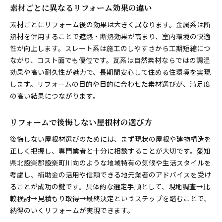
素材ごとに異なるリフォーム効果の違い
素材ごとにリフォーム後の効果は大きく異なります。金属系は断
熱材を併用することで遮熱・断熱効果が高まり、室内環境の快適
性が向上します。スレート系は施工のしやすさから工期短縮につ
ながり、コスト面でも優位です。瓦系は自然素材ならではの調湿
効果や高い耐久性が魅力で、長期間安心して住める住環境を実現
します。リフォームの目的や目的に合わせた素材選びが、満足度
の高い結果につながります。
リフォームで後悔しない屋根材の選び方
後悔しない屋根材選びのためには、まず現状の屋根や建物構造を
正しく把握し、専門業者と十分に相談することが大切です。愛知
県北設楽郡設楽町川向のような地域特有の気候や生活スタイルを
考慮し、補助金の活用や信頼できる地元業者のアドバイスを受け
ることが成功の鍵です。具体的な選定手順として、現地調査→比
較検討→見積もり取得→最終決定というステップを踏むことで、
納得のいくリフォームが実現できます。