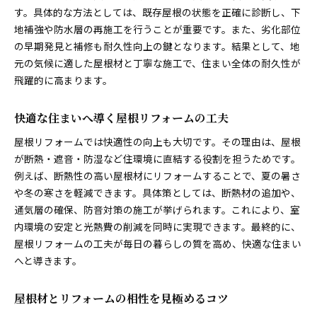
地域の気象に適した屋根材リフォームの極意
す。具体的な方法としては、既存屋根の状態を正確に診断し、下
台風や積雪に強いリフォーム屋根材の選び方
地補強や防水層の再施工を行うことが重要です。また、劣化部位
の早期発見と補修も耐久性向上の鍵となります。結果として、地
気候に負けない屋根材のリフォーム実例紹介
元の気候に適した屋根材と丁寧な施工で、住まい全体の耐久性が
リフォーム時に知っておきたい気候対策法
飛躍的に高まります。
耐候性を高める屋根材リフォームのポイント
コストを抑えるリフォーム費用対策ガイド
快適な住まいへ導く屋根リフォームの工夫
リフォーム費用を賢く抑える実用テクニック
屋根リフォームでは快適性の向上も大切です。その理由は、屋根
屋根材選びで得するリフォーム費用削減術
が断熱・遮音・防湿など住環境に直結する役割を担うためです。
予算内で理想を叶えるリフォームのコツ
例えば、断熱性の高い屋根材にリフォームすることで、夏の暑さ
リフォーム費用の内訳と節約ポイント解説
や冬の寒さを軽減できます。具体策としては、断熱材の追加や、
無駄を省くリフォーム費用管理の基本
通気層の確保、防音対策の施工が挙げられます。これにより、室
内環境の安定と光熱費の削減を同時に実現できます。最終的に、
費用対効果を高めるリフォームの進め方
屋根リフォームの工夫が毎日の暮らしの質を高め、快適な住まい
屋根リフォームの補助金活用術を解説
へと導きます。
リフォームで使える補助金の最新情報
屋根リフォーム補助金申請のポイントまとめ
屋根材とリフォームの相性を見極めるコツ
補助金を賢く活用するリフォーム手順