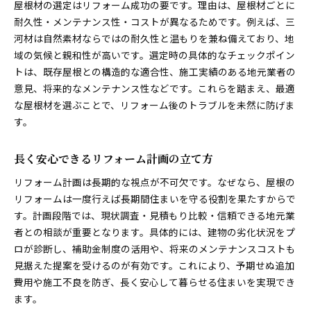
屋根材の選定はリフォーム成功の要です。理由は、屋根材ごとに
リフォーム費用を抑える補助金活用法解説
耐久性・メンテナンス性・コストが異なるためです。例えば、三
屋根材リフォームと補助金の相性を知る
河材は自然素材ならではの耐久性と温もりを兼ね備えており、地
補助金活用で実現する賢いリフォーム術
域の気候と親和性が高いです。選定時の具体的なチェックポイン
信頼できる地元業者と賢く付き合う方法
トは、既存屋根との構造的な適合性、施工実績のある地元業者の
リフォーム業者選びで失敗しないチェック法
意見、将来的なメンテナンス性などです。これらを踏まえ、最適
な屋根材を選ぶことで、リフォーム後のトラブルを未然に防げま
信頼重視で選ぶリフォーム業者の特徴
す。
地元業者と円滑に進めるリフォーム相談術
リフォーム見積もり比較で納得の業者選定
長く安心できるリフォーム計画の立て方
アフターケアが充実したリフォーム業者の選び方
リフォーム計画は長期的な視点が不可欠です。なぜなら、屋根の
リフォーム成功へ導く地元業者との連携法
リフォームは一度行えば長期間住まいを守る役割を果たすからで
屋根材の種類別メリットと注意点まとめ
す。計画段階では、現状調査・見積もり比較・信頼できる地元業
リフォームで人気の屋根材と特徴比較
者との相談が重要となります。具体的には、建物の劣化状況をプ
屋根材選びで知っておきたい注意点
ロが診断し、補助金制度の活用や、将来のメンテナンスコストも
リフォーム時に役立つ屋根材別の長所と短所
見据えた提案を受けるのが有効です。これにより、予期せぬ追加
屋根材の種類とリフォーム適性を徹底解説
費用や施工不良を防ぎ、長く安心して暮らせる住まいを実現でき
ます。
素材ごとに異なるリフォーム効果の違い