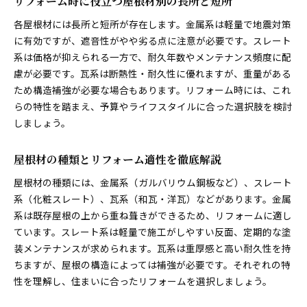
リフォーム時に役立つ屋根材別の長所と短所
各屋根材には長所と短所が存在します。金属系は軽量で地震対策
に有効ですが、遮音性がやや劣る点に注意が必要です。スレート
系は価格が抑えられる一方で、耐久年数やメンテナンス頻度に配
慮が必要です。瓦系は断熱性・耐久性に優れますが、重量がある
ため構造補強が必要な場合もあります。リフォーム時には、これ
らの特性を踏まえ、予算やライフスタイルに合った選択肢を検討
しましょう。
屋根材の種類とリフォーム適性を徹底解説
屋根材の種類には、金属系（ガルバリウム鋼板など）、スレート
系（化粧スレート）、瓦系（和瓦・洋瓦）などがあります。金属
系は既存屋根の上から重ね葺きができるため、リフォームに適し
ています。スレート系は軽量で施工がしやすい反面、定期的な塗
装メンテナンスが求められます。瓦系は重厚感と高い耐久性を持
ちますが、屋根の構造によっては補強が必要です。それぞれの特
性を理解し、住まいに合ったリフォームを選択しましょう。