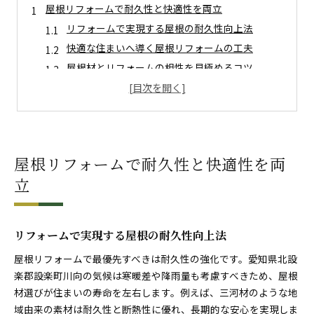
屋根リフォームで耐久性と快適性を両立
リフォームで実現する屋根の耐久性向上法
快適な住まいへ導く屋根リフォームの工夫
屋根材とリフォームの相性を見極めるコツ
長く安心できるリフォーム計画の立て方
快適性を高めるリフォームポイント解説
屋根リフォーム後の暮らしやすさとは
最適な屋根材選びを成功させる秘訣
屋根リフォームで耐久性と快適性を両
リフォームに適した屋根材の見極め方
立
屋根材選びで失敗しないリフォームの知恵
リフォームで叶える最適な屋根材選定法
予算と耐久性を両立させる屋根材リフォーム術
リフォームで実現する屋根の耐久性向上法
リフォーム成功の鍵となる屋根材比較ポイント
屋根リフォームで最優先すべきは耐久性の強化です。愛知県北設
屋根リフォームで重視すべき素材の特徴
楽郡設楽町川向の気候は寒暖差や降雨量も考慮すべきため、屋根
地域特有の気候に強い屋根材とは何か
材選びが住まいの寿命を左右します。例えば、三河材のような地
リフォームで選ぶべき気候対応型屋根材
域由来の素材は耐久性と断熱性に優れ、長期的な安心を実現しま