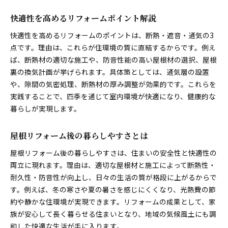
リフォームで後悔しない屋根材の選び方
快適性を高めるリフォームポイント解説
安心して進める屋根リフォームの実践知識
リフォーム計画から完了までの流れ解説
快適性を高めるリフォームのポイントは、断熱・遮音・通気の3
点です。理由は、これらが住環境の質に直結するからです。例え
屋根リフォームの事前準備で安心感アップ
ば、断熱材の適切な施工や、防音性能の高い屋根材の選択、屋根
トラブルを防ぐリフォーム注意点と対策
裏の換気計画が挙げられます。具体策としては、通気層の設置
屋根材選びとリフォーム後のメンテナンス
や、隙間の気密処理、断熱材の厚み調整が効果的です。これらを
リフォームで快適な住まいを実現する秘訣
実践することで、四季を通じて室内環境が快適になり、健康的な
失敗しないリフォームのアドバイスまとめ
暮らしが実現します。
屋根リフォーム後の暮らしやすさとは
屋根リフォーム後の暮らしやすさは、住まいの安全性と快適性の
両立に現れます。理由は、適切な屋根材と施工によって断熱性・
耐久性・防音性が向上し、日々の生活の質が格段に上がるからで
す。例えば、冬の寒さや夏の暑さを感じにくくなり、光熱費の節
約や静かな住環境が実現できます。リフォームの成果として、家
族が安心して長く暮らせる住まいとなり、地域の気候風土にも調
和した快適な生活が手に入ります。