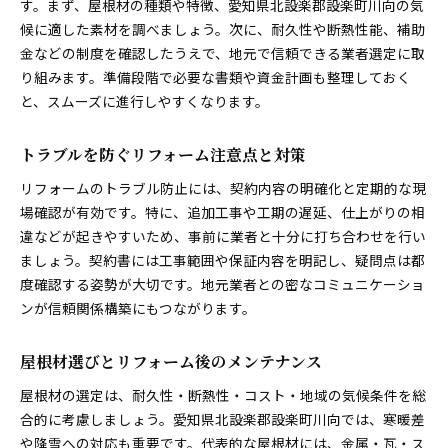
す。まず、屋根材の種類や特徴、愛知県北設楽郡設楽町川向の気
候に適した素材を調べましょう。次に、耐久性や断熱性能、補助
金などの制度を確認したうえで、地元で信頼できる業者選定に取
り組みます。準備段階で必要な書類や資金計画も整理しておく
と、スムーズに進行しやすくなります。
トラブルを防ぐリフォーム注意点と対策
リフォームのトラブル防止には、契約内容の明確化と定期的な現
場確認が有効です。特に、追加工事や工期の遅延、仕上がりの相
違などが起きやすいため、事前に業者と十分に打ち合わせを行い
ましょう。契約書には工事範囲や保証内容を明記し、疑問点は都
度確認する姿勢が大切です。地元業者との密なコミュニケーショ
ンが信頼関係構築にもつながります。
屋根材選びとリフォーム後のメンテナンス
屋根材の選定は、耐久性・断熱性・コスト・地域の気候条件を総
合的に考慮しましょう。愛知県北設楽郡設楽町川向では、寒暖差
や降雪への対応も重要です。代表的な屋根材には、金属・瓦・ス