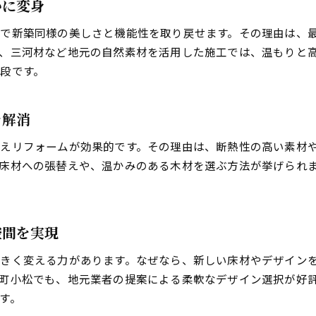
いに変身
フローリングリフォーム素材の選び方と失敗しないコツ
で新築同様の美しさと機能性を取り戻せます。その理由は、
リフォームで理想の床を叶える素材選定ポイント
、三河材など地元の自然素材を活用した施工では、温もりと
愛知県北設楽郡設楽町小松の床リフォーム事情
段です。
リフォームで地域に合ったフローリング選びのコツ
愛知県北設楽郡設楽町小松の住まいに適した床リフォー
を解消
リフォームを成功させるための地元業者の強み
地域密着型リフォームで快適な床を実現する方法
えリフォームが効果的です。その理由は、断熱性の高い素材
床材への張替えや、温かみのある木材を選ぶ方法が挙げられ
リフォーム動向から見る床材の人気と選び方
リフォーム後のフローリング長持ちメンテ術
リフォーム後のフローリングを美しく保つコツ
空間を実現
床リフォーム後に必要なメンテナンス方法を解説
フローリングリフォーム後の長持ち秘訣とは
きく変える力があります。なぜなら、新しい床材やデザイン
リフォームで新しくなった床の手入れポイント
町小松でも、地元業者の提案による柔軟なデザイン選択が好
す。
リフォーム後のフローリングに適したワックス選び