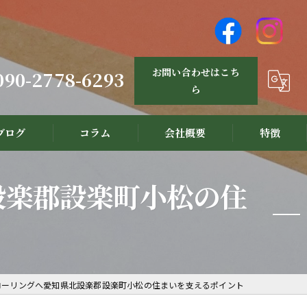
お問い合わせはこち
090-2778-6293
ら
ブログ
コラム
会社概要
特徴
設計
設楽郡設楽町小松の住
リノベーション
新築
注文住宅
ローリングへ愛知県北設楽郡設楽町小松の住まいを支えるポイント
三河材