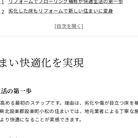
リフォームでフローリング補修が快適生活の第一歩
劣化した床もリフォームで新しい住まいに変身
リフォームによる床材補修で冷たい床を解消
フローリングリフォームで見違える住空間を実現
リフォーム後のフローリング耐久性が安心の理由
リフォーム選びのポイントと注意点解説
まい快適化を実現
リフォーム会社選びで失敗しないための秘訣
フローリングリフォーム時の注意点と選択基準
リフォームの見積もり比較で賢く床を直す方法
リフォーム業者の技術力を見極めるチェックポイント
生活の第一歩
口コミ重視で安心できるリフォーム会社を探す
高める最初のステップです。理由は、劣化や傷が目立つ床を
快適な床材を選ぶコツと素材の違い
県北設楽郡設楽町小松の住まいでは、地元業者による丁寧な
リフォームで選ぶべきフローリング素材の特徴
より快適になることが実感できます。
無垢材と複合材リフォームで変わる床の快適性
リフォーム時に注目したい床材の耐久性とデザイン