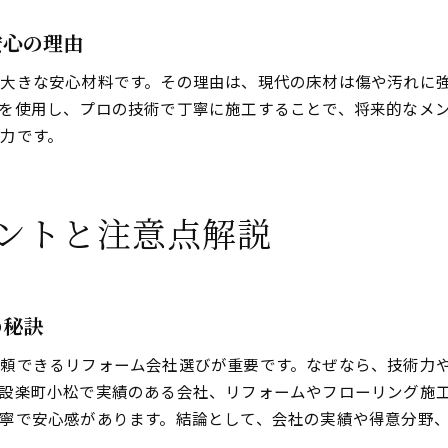
費用対効果で考える床リフォームの魅力
リフォーム費用対効果で納得のフローリング選び
安心の理由
床リフォームのコストと仕上がりの満足度比較
大きな安心材料です。その理由は、現代の床材は傷や汚れに
リフォームで得する床材選びのポイント解説
を使用し、プロの技術で丁寧に施工することで、将来的なメ
リフォーム投資で実感できる快適な住まい効果
力です。
リフォーム費用を抑えながら理想の床を実現
ントと注意点解説
の秘訣
頼できるリフォーム会社選びが重要です。なぜなら、技術力
設楽町小松で実績のある会社、リフォームやフローリング施
寧で安心感があります。結論として、会社の実績や得意分野