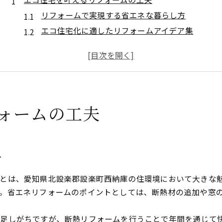
リフォームで実現する省エネな暮らし方
エコ住宅化に適したリフォームアイデア集
断熱性アップに効果的なリフォーム方法
自然素材を活かすリフォームの魅力とは
環境配慮と快適性を両立するリフォーム術
設楽町西納庫での快適リフォーム術
ォームの工夫
設楽町西納庫で人気のリフォーム傾向
地域特性を活かしたリフォーム実践法
快適性を重視したリフォーム事例紹介
リフォームで叶う地域密着の住まい作り
方
暮らしに寄り添うリフォームの進め方
とは、愛知県北設楽郡設楽町西納庫の住環境において大きな
省エネ実現にはどんなリフォームが最適
。省エネリフォームのポイントとしては、断熱材の追加や窓
断熱・遮熱に強いリフォームの選び方
省エネ化を叶える最新リフォーム技術
足しがちですが、断熱リフォームを行うことで年間を通じて