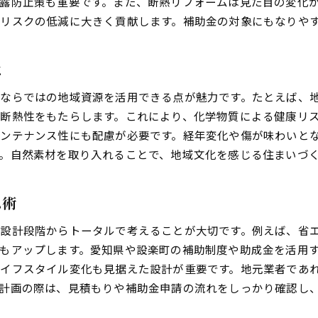
露防止策も重要です。また、断熱リフォームは見た目の変化
複数の補助制度を上手に使うリフォーム法
リスクの低減に大きく貢献します。補助金の対象にもなりや
安心して始めるエコ住宅への第一歩
リフォーム業者選びで失敗しないコツ
は
事前準備が安心のリフォームにつながる
家族で考えるエコ住宅リフォームの進め方
ならではの地域資源を活用できる点が魅力です。たとえば、
住まい診断で分かるリフォームの必要性
断熱性をもたらします。これにより、化学物質による健康リ
初めてでも安心なリフォーム相談の流れ
ンテナンス性にも配慮が必要です。経年変化や傷が味わいと
。自然素材を取り入れることで、地域文化を感じる住まいづ
ム術
設計段階からトータルで考えることが大切です。例えば、省
もアップします。愛知県や設楽町の補助制度や助成金を活用
イフスタイル変化も見据えた設計が重要です。地元業者であ
計画の際は、見積もりや補助金申請の流れをしっかり確認し