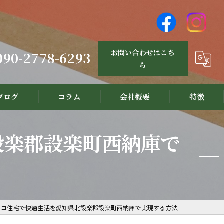
お問い合わせはこち
090-2778-6293
ら
ブログ
コラム
会社概要
特徴
設計
設楽郡設楽町西納庫で
リノベーション
新築
注文住宅
エコ住宅で快適生活を愛知県北設楽郡設楽町西納庫で実現する方法
三河材