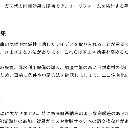
電気代節約に効果的なリフォーム案
・ガス代の削減効果も期待できます。リフォームを検討する
長期的に得するエコリフォームの特徴
水まわり省エネリフォームで快適生活
地域性を活かしたエコリフォーム提案
ア集
地元の自然素材で行うリフォームの魅力
庫の気候や地域性に適したアイデアを取り入れることが重要
四季を感じるエコリフォームの工夫点
、さまざまな方法があります。これらは省エネ効果を高める
伝統と現代技術を融合したリフォーム法
地域文化に根ざしたリフォーム事例集
の設置、雨水利用設備の導入、調湿性能の高い自然素材の使
いため、事前に条件や申請方法を確認しましょう。エコ住宅化
地元業者と協力するリフォームの利点
補助金活用で賢く住まいを省エネ化
リフォーム補助金の最新情報をチェック
法
申請前に知っておきたいリフォーム手続き
補助金対象リフォームの選び方ポイント
実現に欠かせません。特に設楽町西納庫のような寒暖差のある
賢い補助金活用で費用を抑えるコツ
能断熱材の追加、複層ガラスや樹脂サッシへの窓交換などが