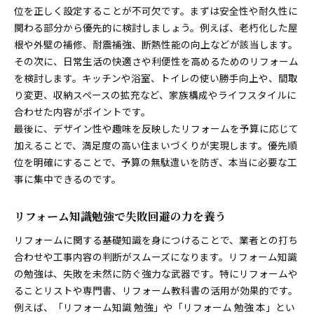
位を正しく設定することが不可欠です。まずは安全性や耐久性に
関わる部分から優先的に検討しましょう。例えば、老朽化した屋
根や外壁の補修、耐震補強、断熱性能の向上などが該当します。
その次に、日常生活の快適さや利便性を高めるためのリフォーム
を検討します。キッチンや浴室、トイレの使い勝手向上や、間取
り変更、収納スペースの拡充など、家族構成やライフスタイルに
合わせた内容がポイントです。
最後に、デザイン性や趣味を反映したリフォームを予算に応じて
加えることで、満足度の高い住まいづくりが実現します。優先順
位を明確にすることで、予算の無駄遣いを防ぎ、本当に必要な工
事に集中できるのです。
リフォーム知識勉強で失敗回避の力を養う
リフォームに関する基礎知識を身につけることで、業者との打ち
合わせや工事内容の判断がスムーズになります。リフォーム知識
の勉強は、失敗を未然に防ぐ強力な武器です。特にリフォームや
ることリストや専門書、リフォーム教科書の活用が効果的です。
例えば、「リフォーム知識 勉強」や「リフォーム 勉強 本」とい