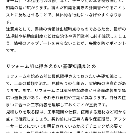
ォーム」「木造住宅の改修」など、テーマ別の本を複数読むと、
知識の幅が広がります。読んだ知識を実際の計画書ややることリ
ストに反映させることで、具体的な行動につなげやすくなりま
す。
注意点として、書籍の情報は出版時点のものであるため、最新の
法規制や補助金制度などは自治体や専門業者に必ず確認しましょ
う。情報のアップデートを怠らないことが、失敗を防ぐポイント
です。
リフォーム前に押さえたい基礎知識まとめ
リフォームを始める前に最低限押さえておきたい基礎知識とし
て、工事の種類や流れ、見積もりの仕組み、契約時の注意点があ
ります。まず、リフォームには部分的な改修から全面改装まで幅
広い選択肢があり、それぞれ費用や工期が異なります。自分の住
まいに合った工事内容を理解しておくことが重要です。
見積もりを取る際は、工事範囲や仕様、使用する建材など細かな
点まで確認しましょう。契約前には工事内容や保証期間、アフタ
ーサービスについても明記されているか必ずチェックが必要で
す。特に、築年数が古い家の場合は、構造の状態や必要な補強の