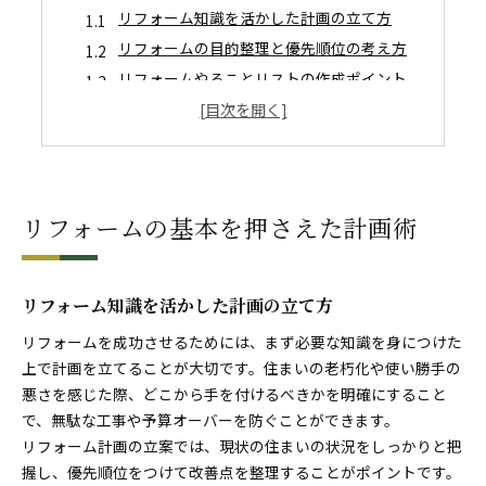
リフォーム知識を活かした計画の立て方
リフォームの目的整理と優先順位の考え方
リフォームやることリストの作成ポイント
リフォーム勉強法で基礎をしっかり押さえる
リフォームの教科書を参考にする効果とは
暮らしを変えるリフォーム基礎知識
リフォームで快適な暮らしを実現する方法
リフォームの基本を押さえた計画術
リフォーム知識勉強が暮らし向上の鍵となる
玄関やガラスのリフォーム基礎を学ぼう
リフォーム勉強本で知識を深めるメリット
リフォーム知識を活かした計画の立て方
リフォームの基礎知識を生活に活かすコツ
リフォームを成功させるためには、まず必要な知識を身につけた
失敗しないリフォーム実現のポイント
上で計画を立てることが大切です。住まいの老朽化や使い勝手の
リフォームで失敗しないための事前準備
悪さを感じた際、どこから手を付けるべきかを明確にすること
悪質リフォーム業者を見抜く知識が重要
で、無駄な工事や予算オーバーを防ぐことができます。
リフォームの優先順位付けが成功の鍵
リフォーム計画の立案では、現状の住まいの状況をしっかりと把
握し、優先順位をつけて改善点を整理することがポイントです。
リフォーム知識勉強で失敗回避の力を養う