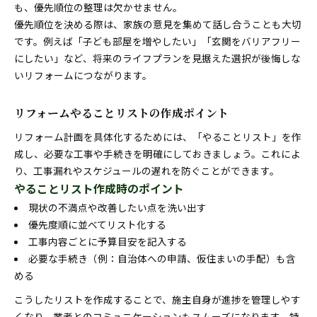
も、優先順位の整理は欠かせません。
リフォームやることリストが予算調整に有効
優先順位を決める際は、家族の意見を集めて話し合うことも大切
基礎知識で賢くリフォーム費用を抑える方法
です。例えば「子ども部屋を増やしたい」「玄関をバリアフリー
リフォームの教科書で費用計画を立てる利点
にしたい」など、将来のライフプランを見据えた選択が後悔しな
いリフォームにつながります。
リフォームやることリストの作成ポイント
リフォーム計画を具体化するためには、「やることリスト」を作
成し、必要な工事や手続きを明確にしておきましょう。これによ
り、工事漏れやスケジュールの遅れを防ぐことができます。
やることリスト作成時のポイント
現状の不満点や改善したい点を洗い出す
優先度順に並べてリスト化する
工事内容ごとに予算目安を記入する
必要な手続き（例：自治体への申請、仮住まいの手配）も含
める
こうしたリストを作成することで、施主自身が進捗を管理しやす
くなり、業者とのコミュニケーションもスムーズになります。特