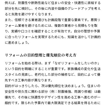
例えば、耐震性や断熱性能など住まいの安全・快適性に直結する
リフォームやることリストで抜け漏れ防止
部分を先に検討し、その後に内装や設備のグレードアップを考え
リフォーム前に準備すべきやることリスト
ると失敗を避けやすくなります。
リフォームやることリストの作り方と実践法
また、信頼できる業者選びも計画段階で重要な要素です。悪質リ
リフォーム知識を活かす準備のポイント
フォーム業者を避けるためには、複数の業者から見積もりを取
リフォーム勉強本を活用した事前計画術
り、実績や口コミを確認することが有効です。自分の理想や予算
に合ったリフォームを実現するためにも、知識を活かして計画的
リフォーム前に押さえたい基礎知識まとめ
に進めましょう。
リフォームの教科書で優先順位を整理する
優先順位で叶える理想のリフォーム
リフォームの目的整理と優先順位の考え方
リフォームの優先順位設定が成功の秘訣
リフォームを始める際は、まず「なぜリフォームをしたいのか」
リフォームやることリストで夢を整理する
という目的を明確にすることが重要です。家族構成の変化や生活
リフォーム知識勉強で理想を実現しよう
スタイルの見直し、老朽化した部分の補修など、目的によって優
基礎知識で無理のないリフォーム計画を
先すべき工事内容が異なります。
リフォームの教科書が優先順位付けに役立つ
目的がはっきりしたら、次は優先順位を決めましょう。住まいの
予算管理が上手なリフォーム進行法
安全性や耐久性に関わる部分（例：耐震補強、雨漏り修繕）は最
リフォームの予算管理で失敗を防ぐコツ
優先で、その後に快適性やデザイン性を高める工事へ進むのが一
般的です。限られた予算内で最大限満足できる結果を得るために
リフォーム知識勉強で費用を無駄なく使う