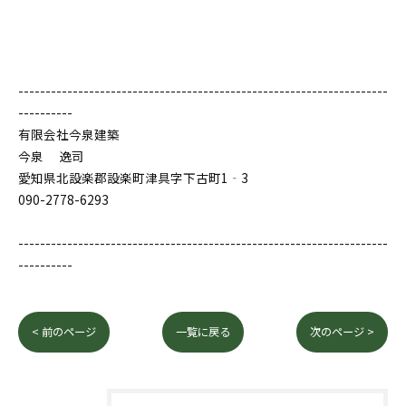
--------------------------------------------------------------------
----------
有限会社今泉建築
今泉 逸司
愛知県北設楽郡設楽町津具字下古町1‐3
090-2778-6293
--------------------------------------------------------------------
----------
< 前のページ
一覧に戻る
次のページ >