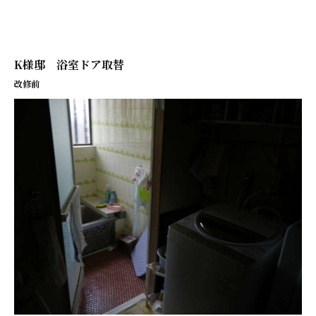
K様邸 浴室ドア取替
改修前