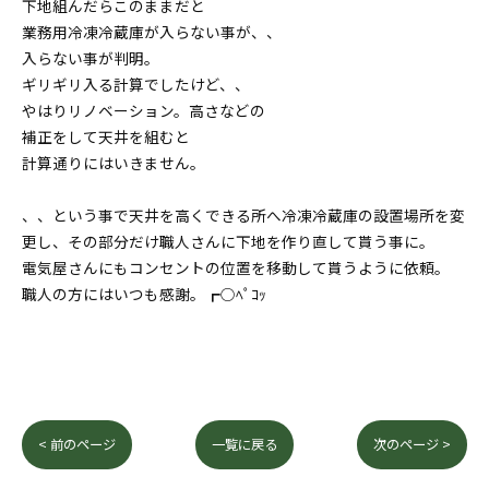
下地組んだらこのままだと
業務用冷凍冷蔵庫が入らない事が、、
入らない事が判明。
ギリギリ入る計算でしたけど、、
やはりリノベーション。高さなどの
補正をして天井を組むと
計算通りにはいきません。
、、という事で天井を高くできる所へ冷凍冷蔵庫の設置場所を変
更し、その部分だけ職人さんに下地を作り直して貰う事に。
電気屋さんにもコンセントの位置を移動して貰うように依頼。
職人の方にはいつも感謝。┏○ﾍﾟｺｯ
< 前のページ
一覧に戻る
次のページ >