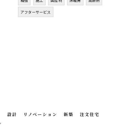
補強
施工
国産材
床暖房
高断熱
アフターサービス
徴
設計
リノベーション
新築
注文住宅
プ