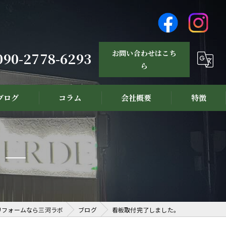
お問い合わせはこち
090-2778-6293
ら
ブログ
コラム
会社概要
特徴
設計
リノベーション
新築
注文住宅
リフォームなら三河ラボ
ブログ
看板取付完了しました。
三河材