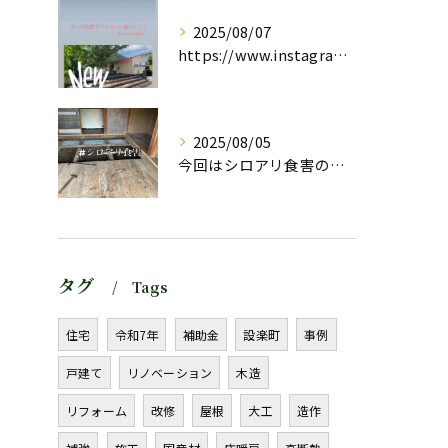
2025/08/07
https://www.instagram.com/stor...
2025/08/05
今回はシロアリ食害のお宅の
タグ
Tags
住宅
令和7年
補助金
設楽町
事例
戸建て
リノベーション
木造
リフォーム
改修
屋根
大工
造作